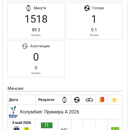
Минути
Голове
1518
1
89.3
0.1
На мач
На мач
Асистенции
0
0
На мач
Мачове
Дата
Резултат
Колумбия: Примера А 2026
3 май 2026
П