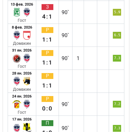
13 фев. 2026
З
90`
5.9
4:1
Гост
8 фев. 2026
Р
90`
6.5
1:1
Домакин
31 ян. 2026
Р
90`
1
7.3
1:1
Гост
28 ян. 2026
Р
1:1
Домакин
24 ян. 2026
Р
90`
7.2
0:0
Гост
17 ян. 2026
П
90`
7.3