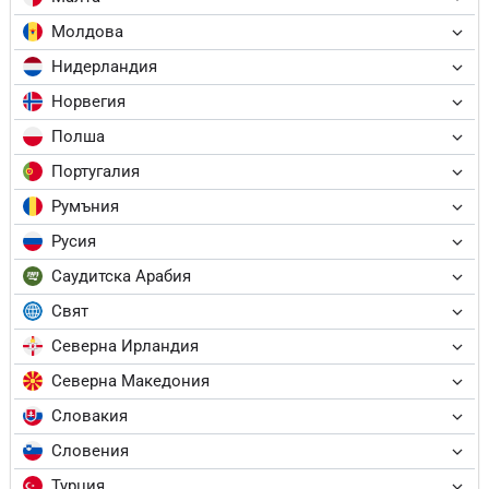
Молдова
Нидерландия
Норвегия
Полша
Португалия
Румъния
Русия
Саудитска Арабия
Свят
Северна Ирландия
Северна Македония
Словакия
Словения
Турция