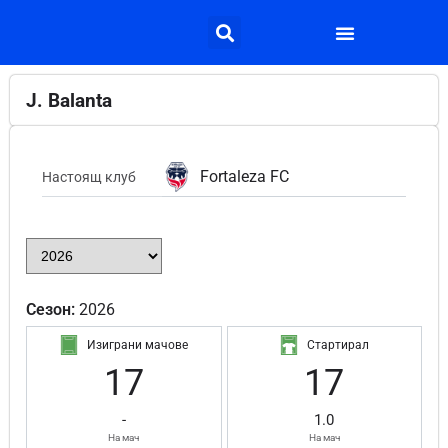
J. Balanta
Fortaleza FC
Настоящ клуб
Сезон:
2026
Изиграни мачове
Стартирал
17
17
-
1.0
На мач
На мач