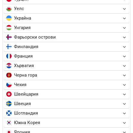
Уелс
Украйна
Унгария
Фарьорски острови
Финландия
Франция
Хърватия
Черна гора
Чехия
Швейцария
Швеция
Шотландия
Южна Корея
Япония