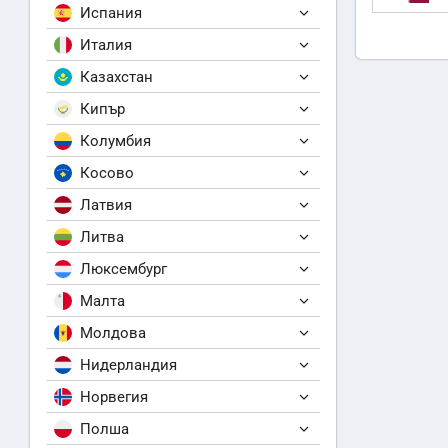
Испания
Италия
Казахстан
Кипър
Колумбия
Косово
Латвия
Литва
Люксембург
Малта
Молдова
Нидерландия
Норвегия
Полша