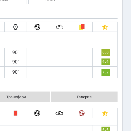
90`
6.0
90`
6.6
90`
7.2
Трансфери
Галерия
6.6