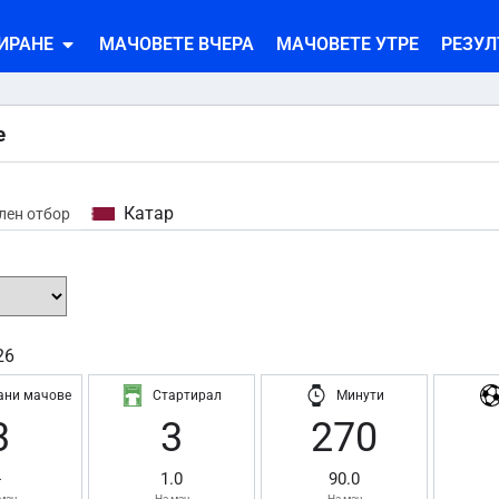
ИРАНЕ
МАЧОВЕТЕ ВЧЕРА
МАЧОВЕТЕ УТРЕ
РЕЗУЛ
e
Катар
лен отбор
26
ани мачове
Стартирал
Минути
3
3
270
-
1.0
90.0
мач
На мач
На мач