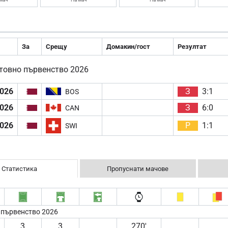
За
Срещу
Домакин/гост
Резултат
товно първенство 2026
2026
З
3:1
BOS
2026
З
6:0
CAN
2026
Р
1:1
SWI
Статистика
Пропуснати мачове
 първенство 2026
3
3
270′