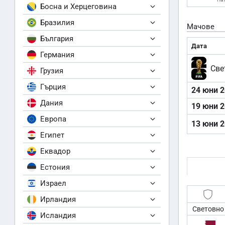
Босна и Херцеговина
Бразилия
Мачове
България
Дата
Германия
Све
Грузия
Гърция
24 юни 
Дания
19 юни 
Европа
13 юни 
Египет
Еквадор
Естония
Израел
Ирландия
Световно
Исландия