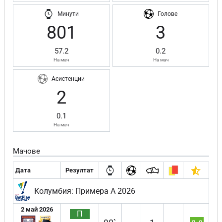
Минути
Голове
801
3
57.2
0.2
На мач
На мач
Асистенции
2
0.1
На мач
Мачове
Дата
Резултат
Колумбия: Примера А 2026
2 май 2026
П