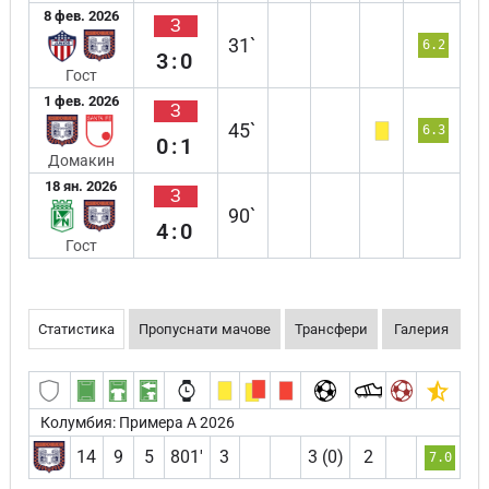
8 фев. 2026
З
31`
6.2
3:0
Гост
1 фев. 2026
З
45`
6.3
0:1
Домакин
18 ян. 2026
З
90`
4:0
Гост
Статистика
Пропуснати мачове
Трансфери
Галерия
Колумбия: Примера А 2026
14
9
5
801′
3
3 (0)
2
7.0