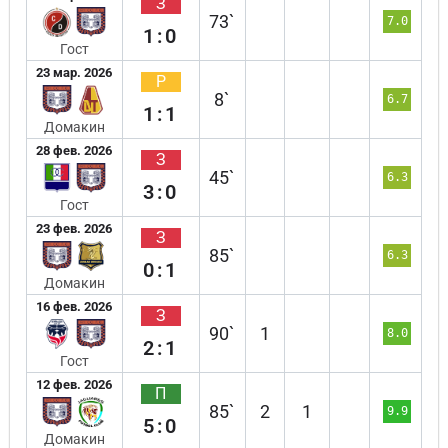
З
73`
7.0
1:0
Гост
23 мар. 2026
Р
8`
6.7
1:1
Домакин
28 фев. 2026
З
45`
6.3
3:0
Гост
23 фев. 2026
З
85`
6.3
0:1
Домакин
16 фев. 2026
З
90`
1
8.0
2:1
Гост
12 фев. 2026
П
85`
2
1
9.9
5:0
Домакин