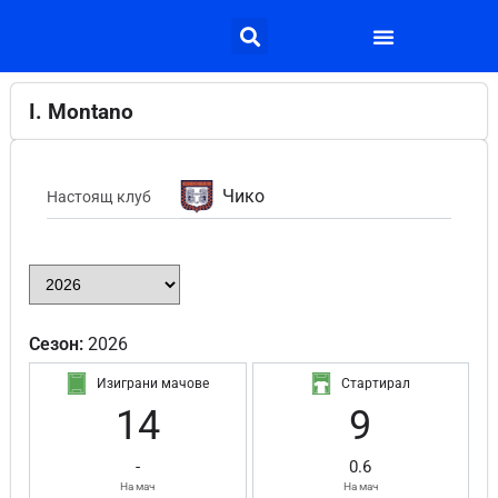
I. Montano
Чико
Настоящ клуб
Сезон:
2026
Изиграни мачове
Стартирал
14
9
-
0.6
На мач
На мач