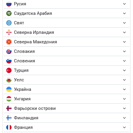
Русия
Саудитска Арабия
Свят
Северна Ирландия
Северна Македония
Словакия
Словения
Турция
Уелс
Украйна
Унгария
Фарьорски острови
Финландия
Франция