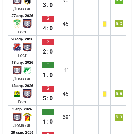
90`
1
8.0
3:0
Домакин
27 апр. 2026
З
45`
6.3
4:0
Гост
23 апр. 2026
З
2:0
Гост
18 апр. 2026
П
1`
1:0
Домакин
13 апр. 2026
З
45`
6.6
5:0
Гост
2 апр. 2026
П
68`
6.3
1:0
Домакин
28 мар. 2026