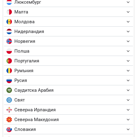
Люксембург
Малта
Молдова
Нидерландия
Норвегия
Полша
Португалия
Румъния
Русия
Саудитска Арабия
Свят
Северна Ирландия
Северна Македония
Словакия