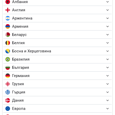
Албания
Англия
Аржентина
Армения
Беларус
Белгия
Босна и Херцеговина
Бразилия
България
Германия
Грузия
Гърция
Дания
Европа