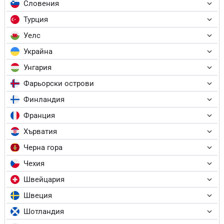
Словения
Турция
Уелс
Украйна
Унгария
Фарьорски острови
Финландия
Франция
Хърватия
Черна гора
Чехия
Швейцария
Швеция
Шотландия