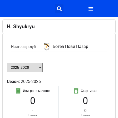
H. Shyukryu
Ботев Нови Пазар
Настоящ клуб
Сезон:
2025-2026
Изиграни мачове
Стартирал
0
0
-
0
На мач
На мач