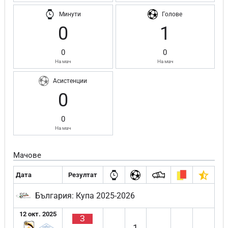
Минути
Голове
0
1
0
0
На мач
На мач
Асистенции
0
0
На мач
Мачове
Дата
Резултат
България: Купа 2025-2026
12 окт. 2025
З
1