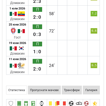
2:3
Домакин
1 юли 2026
П
58`
7.2
2:0
Домакин
25 юни 2026
П
72`
6.6
0:3
Гост
19 юни 2026
П
1:0
Домакин
11 юни 2026
П
24`
6.5
2:0
Домакин
Статистика
Пропуснати мачове
Трансфери
Галерия