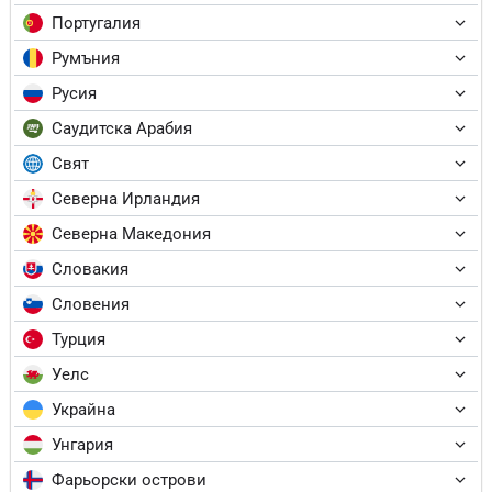
Португалия
Румъния
Русия
Саудитска Арабия
Свят
Северна Ирландия
Северна Македония
Словакия
Словения
Турция
Уелс
Украйна
Унгария
Фарьорски острови