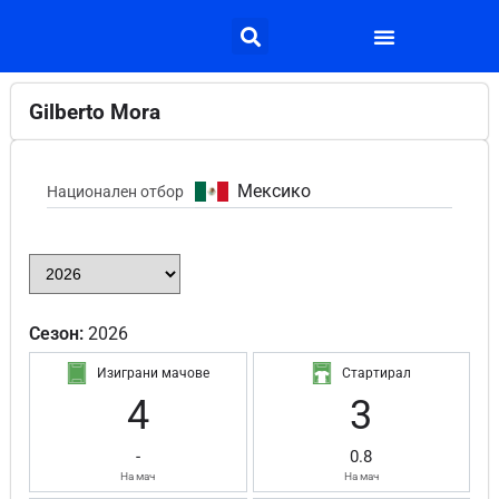
Gilberto Mora
Мексико
Национален отбор
Сезон:
2026
Изиграни мачове
Стартирал
4
3
-
0.8
На мач
На мач