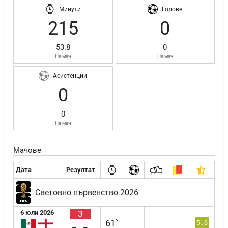
Минути
Голове
215
0
53.8
0
На мач
На мач
Асистенции
0
0
На мач
Мачове
Дата
Резултат
Световно първенство 2026
6 юли 2026
З
61`
5.6