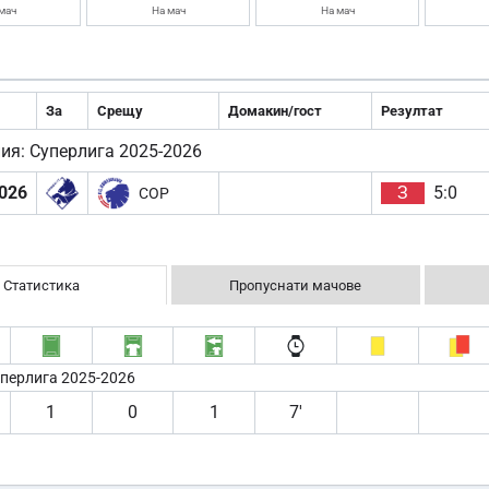
мач
На мач
На мач
За
Срещу
Домакин/гост
Резултат
ия: Суперлига 2025-2026
026
З
5:0
COP
Статистика
Пропуснати мачове
уперлига 2025-2026
1
0
1
7′