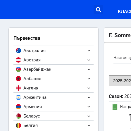
КЛАС
F. Somm
Първенства
Австралия
Настоящ
Австрия
Азербайджан
Албания
Англия
Сезон:
20
Аржентина
Армения
Изигр
Беларус
Белгия