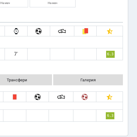
На мач
На мач
7`
6.3
Трансфери
Галерия
6.3