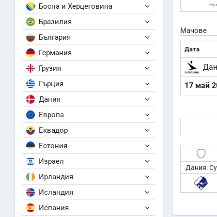
Босна и Херцеговина
На 
Бразилия
Мачове
България
Дата
Германия
Дан
Грузия
Гърция
17 май 2
Дания
Европа
Еквадор
Естония
Израел
Дания: С
Ирландия
Исландия
Испания