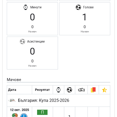
Минути
Голове
0
1
0
0
На мач
На мач
Асистенции
0
0
На мач
Мачове
Дата
Резултат
България: Купа 2025-2026
12 окт. 2025
П
1