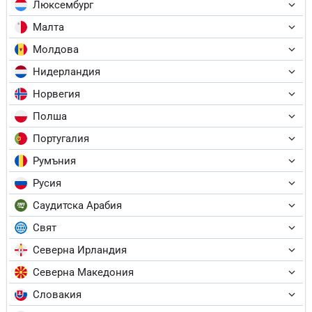
Люксембург
Малта
Молдова
Нидерландия
Норвегия
Полша
Португалия
Румъния
Русия
Саудитска Арабия
Свят
Северна Ирландия
Северна Македония
Словакия