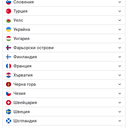
Словения
Турция
Уелс
Украйна
Унгария
Фарьорски острови
Финландия
Франция
Хърватия
Черна гора
Чехия
Швейцария
Швеция
Шотландия