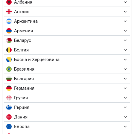
Албания
Англия
Аржентина
Армения
Беларус
Белгия
Босна и Херцеговина
Бразилия
България
Германия
Грузия
Гърция
Дания
Европа