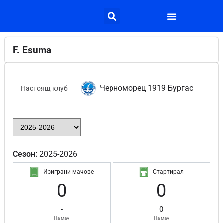
F. Esuma
Черноморец 1919 Бургас
Настоящ клуб
Сезон:
2025-2026
Изиграни мачове
Стартирал
0
0
-
0
На мач
На мач