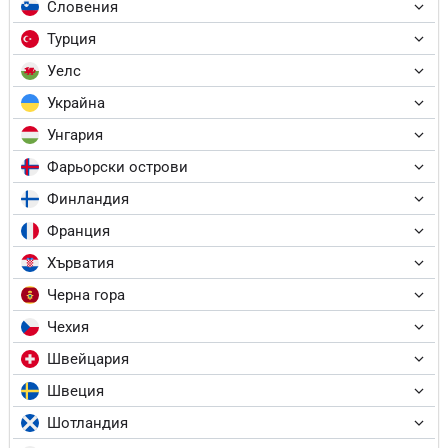
Словения
Турция
Уелс
Украйна
Унгария
Фарьорски острови
Финландия
Франция
Хърватия
Черна гора
Чехия
Швейцария
Швеция
Шотландия