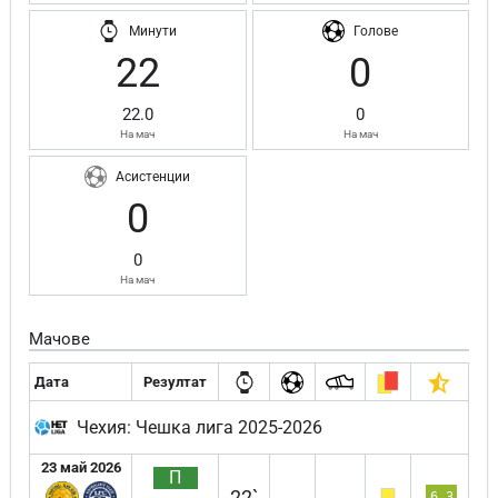
Минути
Голове
22
0
22.0
0
На мач
На мач
Асистенции
0
0
На мач
Мачове
Дата
Резултат
Чехия: Чешка лига 2025-2026
23 май 2026
П
22`
6.3