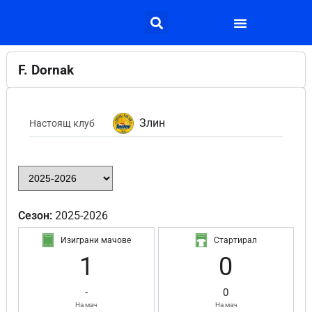
F. Dornak
Злин
Настоящ клуб
Сезон:
2025-2026
Изиграни мачове
Стартирал
1
0
-
0
На мач
На мач