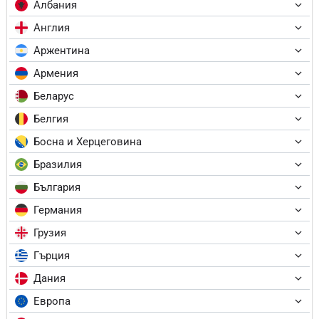
Албания
Англия
Аржентина
Армения
Беларус
Белгия
Босна и Херцеговина
Бразилия
България
Германия
Грузия
Гърция
Дания
Европа