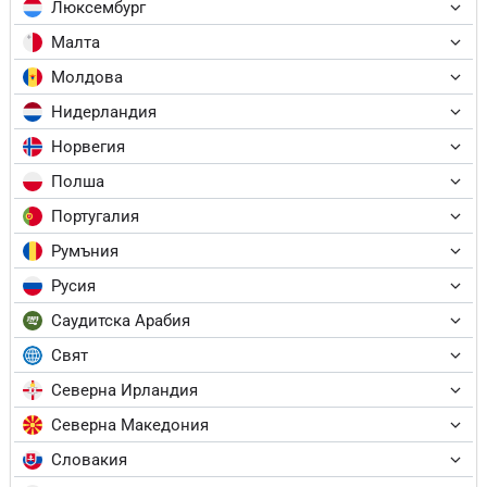
Люксембург
Малта
Молдова
Нидерландия
Норвегия
Полша
Португалия
Румъния
Русия
Саудитска Арабия
Свят
Северна Ирландия
Северна Македония
Словакия