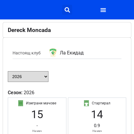
Dereck Moncada
Ла Екидад
Настоящ клуб
Сезон:
2026
Изиграни мачове
Стартирал
15
14
-
0.9
На мач
На мач