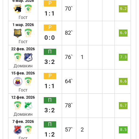
6 мар. 2026
Р
70`
6.2
1:1
Гост
1 мар. 2026
Р
82`
6.9
0:0
Гост
22 фев. 2026
П
76`
1
7.3
3:2
Домакин
15 фев. 2026
Р
64`
6.6
1:1
Гост
12 фев. 2026
П
78`
6.7
3:2
Домакин
7 фев. 2026
П
57`
2
8.5
1:2
Гост