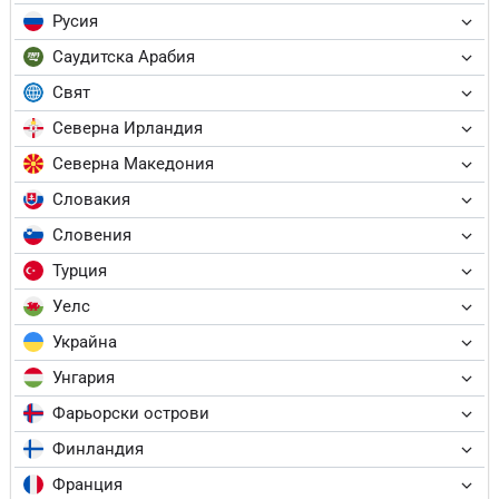
Русия
Саудитска Арабия
Свят
Северна Ирландия
Северна Македония
Словакия
Словения
Турция
Уелс
Украйна
Унгария
Фарьорски острови
Финландия
Франция