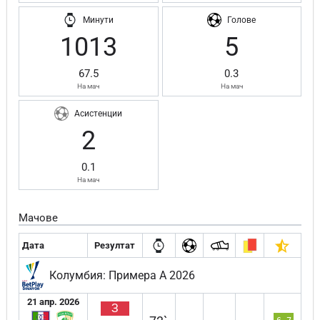
Минути
Голове
1013
5
67.5
0.3
На мач
На мач
Асистенции
2
0.1
На мач
Мачове
Дата
Резултат
Колумбия: Примера А 2026
21 апр. 2026
З