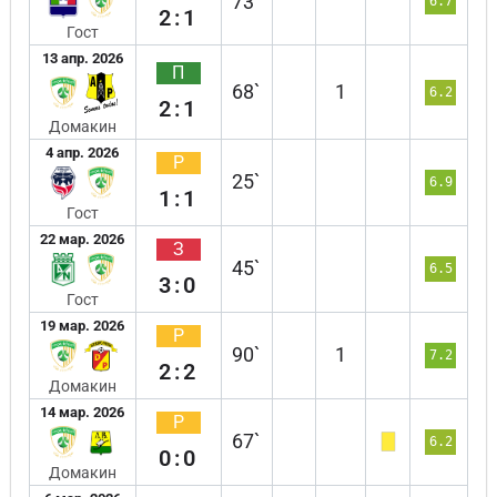
73`
6.7
2:1
Гост
13 апр. 2026
П
68`
1
6.2
2:1
Домакин
4 апр. 2026
Р
25`
6.9
1:1
Гост
22 мар. 2026
З
45`
6.5
3:0
Гост
19 мар. 2026
Р
90`
1
7.2
2:2
Домакин
14 мар. 2026
Р
67`
6.2
0:0
Домакин