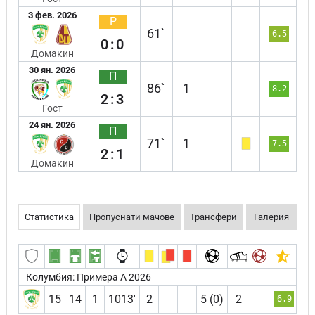
3 фев. 2026
Р
61`
6.5
0:0
Домакин
30 ян. 2026
П
86`
1
8.2
2:3
Гост
24 ян. 2026
П
71`
1
7.5
2:1
Домакин
Статистика
Пропуснати мачове
Трансфери
Галерия
Колумбия: Примера А 2026
15
14
1
1013′
2
5 (0)
2
6.9