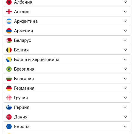
Албания
Англия
Аржентина
Армения
Беларус
Белгия
Босна и Херцеговина
Бразилия
България
Германия
Грузия
Гърция
Дания
Европа