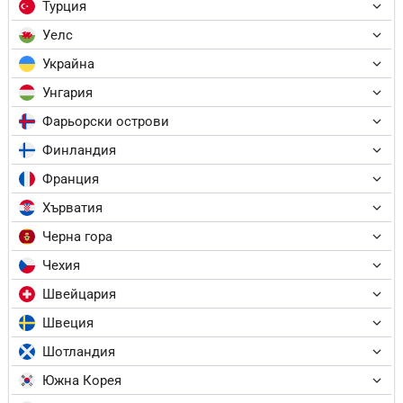
Турция
Уелс
Украйна
Унгария
Фарьорски острови
Финландия
Франция
Хърватия
Черна гора
Чехия
Швейцария
Швеция
Шотландия
Южна Корея