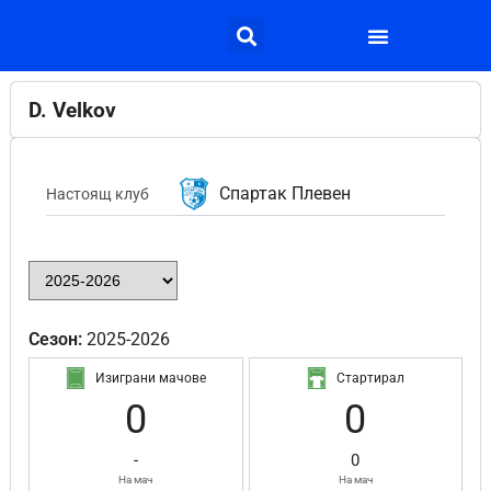
D. Velkov
Спартак Плевен
Настоящ клуб
Сезон:
2025-2026
Изиграни мачове
Стартирал
0
0
-
0
На мач
На мач