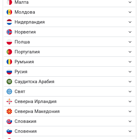
Малта
Молдова
Нидерландия
Норвегия
Полша
Португалия
Румъния
Русия
Саудитска Арабия
Свят
Северна Ирландия
Северна Македония
Словакия
Словения