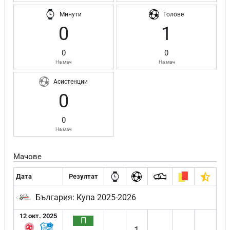
Минути
Голове
0
1
0
0
На мач
На мач
Асистенции
0
0
На мач
Мачове
Дата
Резултат
България: Купа 2025-2026
12 окт. 2025
П
1