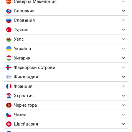
Северна Македония
Словакия
Словения
Турция
Уелс
Украйна
Унгария
Фарьорски острови
Финландия
Франция
Хърватия
Черна гора
Чехия
Швейцария