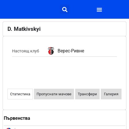
D. Matkivskyi
Верес-Ривне
Настоящ клуб
Статистика
Пропуснати мачове
Трансфери
Галерия
Първенства