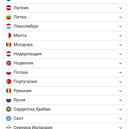
Латвия
Литва
Люксембург
Малта
Молдова
Нидерландия
Норвегия
Полша
Португалия
Румъния
Русия
Саудитска Арабия
Свят
Северна Ирландия