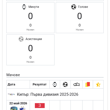
Минути
Голове
0
0
0
0
На мач
На мач
Асистенции
0
0
На мач
Мачове
Дата
Резултат
Кипър: Първа дивизия 2025-2026
22 май 2026
З