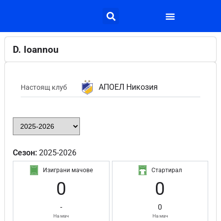
D. Ioannou
АПОЕЛ Никозия
Настоящ клуб
Сезон:
2025-2026
Изиграни мачове
Стартирал
0
0
-
0
На мач
На мач