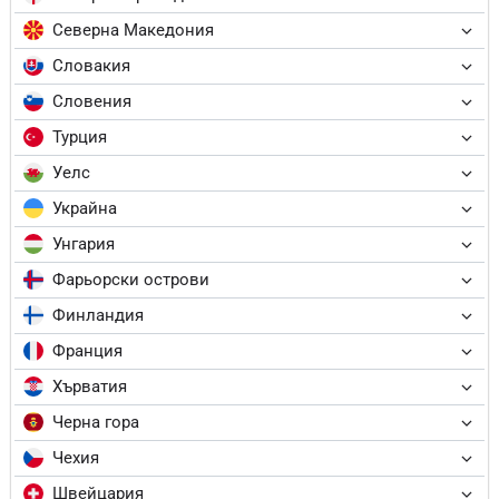
Северна Македония
Словакия
Словения
Турция
Уелс
Украйна
Унгария
Фарьорски острови
Финландия
Франция
Хърватия
Черна гора
Чехия
Швейцария