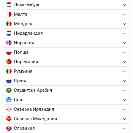
Люксембург
Малта
Молдова
Нидерландия
Норвегия
Полша
Португалия
Румъния
Русия
Саудитска Арабия
Свят
Северна Ирландия
Северна Македония
Словакия