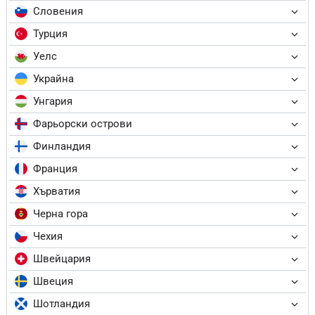
Словения
Турция
Уелс
Украйна
Унгария
Фарьорски острови
Финландия
Франция
Хърватия
Черна гора
Чехия
Швейцария
Швеция
Шотландия