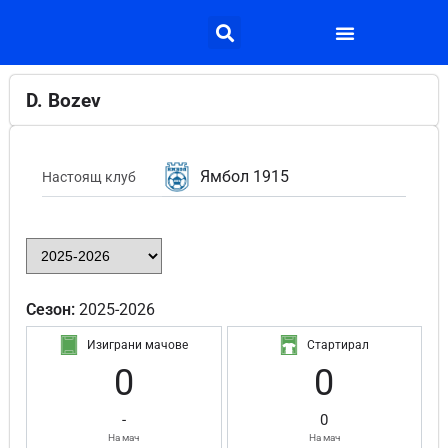
D. Bozev
Ямбол 1915
Настоящ клуб
Сезон:
2025-2026
Изиграни мачове
Стартирал
0
0
-
0
На мач
На мач