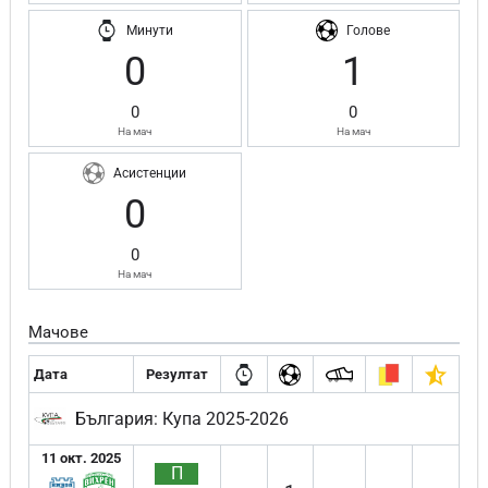
Минути
Голове
0
1
0
0
На мач
На мач
Асистенции
0
0
На мач
Мачове
Дата
Резултат
България: Купа 2025-2026
11 окт. 2025
П