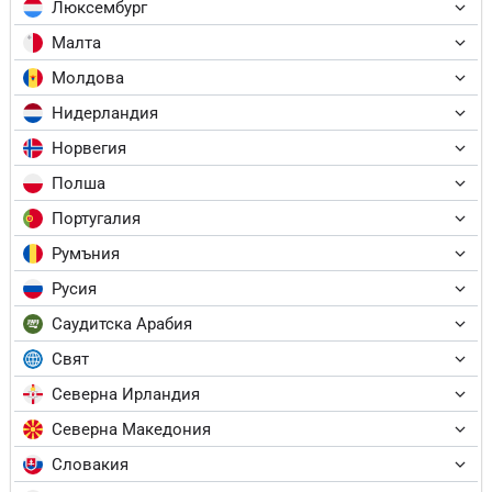
Люксембург
Малта
Молдова
Нидерландия
Норвегия
Полша
Португалия
Румъния
Русия
Саудитска Арабия
Свят
Северна Ирландия
Северна Македония
Словакия