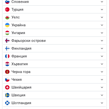
Словения
Турция
Уелс
Украйна
Унгария
Фарьорски острови
Финландия
Франция
Хърватия
Черна гора
Чехия
Швейцария
Швеция
Шотландия