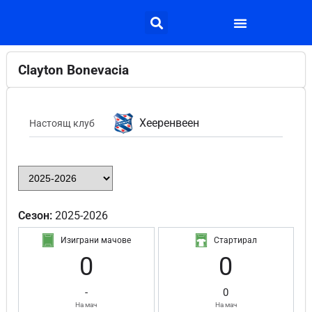
Clayton Bonevacia
Хееренвеен
Настоящ клуб
Сезон:
2025-2026
Изиграни мачове
Стартирал
0
0
-
0
На мач
На мач