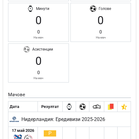
Минути
Голове
0
0
0
0
На мач
На мач
Асистенции
0
0
На мач
Мачове
Дата
Резултат
Нидерландия: Ередивизи 2025-2026
17 май 2026
Р