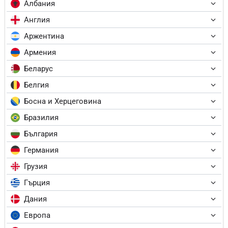
Албания
Англия
Аржентина
Армения
Беларус
Белгия
Босна и Херцеговина
Бразилия
България
Германия
Грузия
Гърция
Дания
Европа