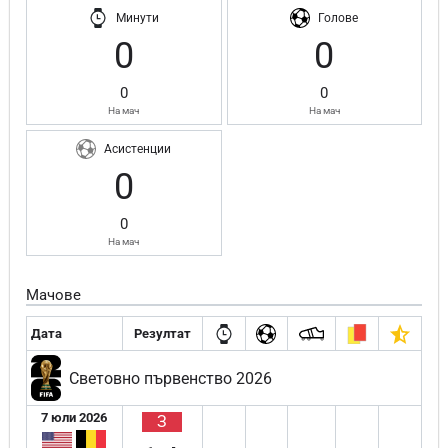
Минути
Голове
0
0
0
0
На мач
На мач
Асистенции
0
0
На мач
Мачове
Дата
Резултат
Световно първенство 2026
7 юли 2026
З