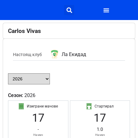
Carlos Vivas
Ла Екидад
Настоящ клуб
Сезон:
2026
Изиграни мачове
Стартирал
17
17
-
1.0
На мач
На мач