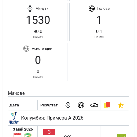
Минути
Голове
1530
1
90.0
0.1
На мач
На мач
Асистенции
0
0
На мач
Мачове
Дата
Резултат
Колумбия: Примера А 2026
3 май 2026
З