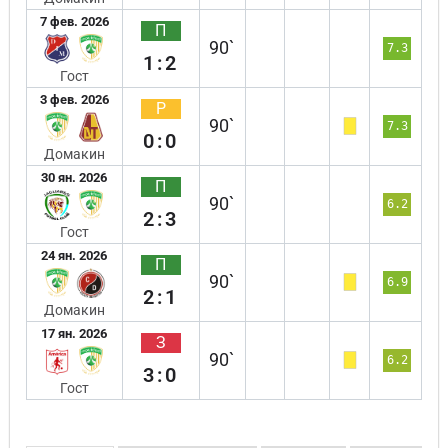
7 фев. 2026
П
90`
7.3
1:2
Гост
3 фев. 2026
Р
90`
7.3
0:0
Домакин
30 ян. 2026
П
90`
6.2
2:3
Гост
24 ян. 2026
П
90`
6.9
2:1
Домакин
17 ян. 2026
З
90`
6.2
3:0
Гост