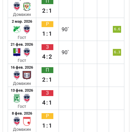
П
2:1
Домакин
2 мар. 2026
Р
90`
6.6
1:1
Гост
21 фев. 2026
З
90`
6.3
4:2
Гост
16 фев. 2026
П
2:1
Домакин
13 фев. 2026
З
4:1
Гост
8 фев. 2026
Р
1:1
Домакин