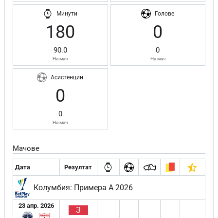
Минути
Голове
180
0
90.0
0
На мач
На мач
Асистенции
0
0
На мач
Мачове
Дата
Резултат
Колумбия: Примера А 2026
23 апр. 2026
З