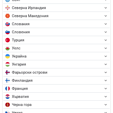
Северна Ирландия
Северна Македония
Словакия
Словения
Турция
Уелс
Украйна
Унгария
Фарьорски острови
Финландия
Франция
Хърватия
Черна гора
Чехия