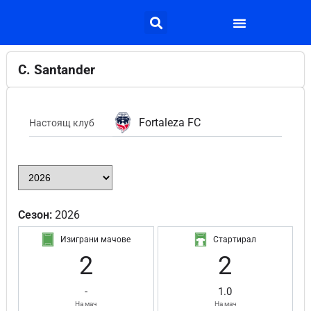
C. Santander
Fortaleza FC
Настоящ клуб
Сезон:
2026
Изиграни мачове
Стартирал
2
2
-
1.0
На мач
На мач