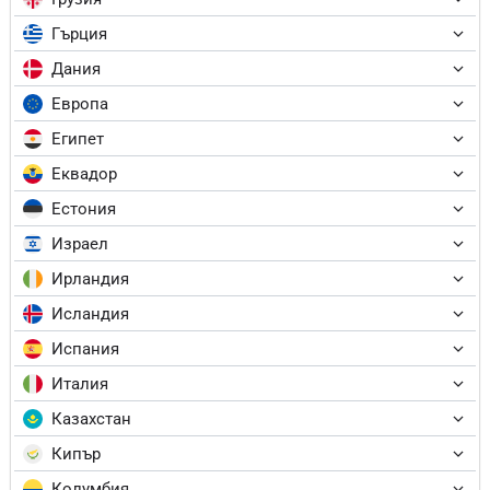
Гърция
Дания
Европа
Египет
Еквадор
Естония
Израел
Ирландия
Исландия
Испания
Италия
Казахстан
Кипър
Колумбия