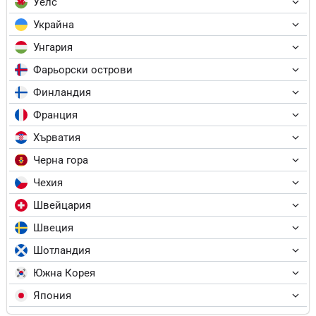
Уелс
Украйна
Унгария
Фарьорски острови
Финландия
Франция
Хърватия
Черна гора
Чехия
Швейцария
Швеция
Шотландия
Южна Корея
Япония