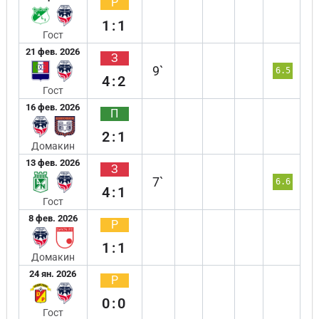
Р
1:1
Гост
21 фев. 2026
З
9`
6.5
4:2
Гост
16 фев. 2026
П
2:1
Домакин
13 фев. 2026
З
7`
6.6
4:1
Гост
8 фев. 2026
Р
1:1
Домакин
24 ян. 2026
Р
0:0
Гост