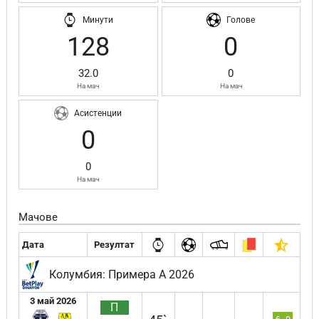
Минути
Голове
128
0
32.0
0
На мач
На мач
Асистенции
0
0
На мач
Мачове
Дата
Резултат
Колумбия: Примера А 2026
3 май 2026
П