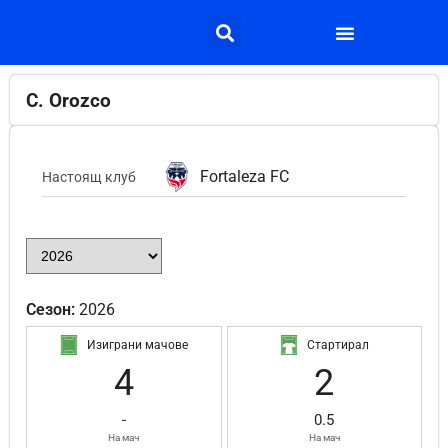
C. Orozco
Fortaleza FC
Настоящ клуб
Сезон:
2026
Изиграни мачове
Стартирал
4
2
-
0.5
На мач
На мач