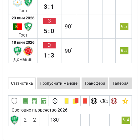
3:1
Гост
23 юни 2026
З
90`
6.2
5:0
Гост
18 юни 2026
З
90`
6.5
1:3
Домакин
Статистика
Пропуснати мачове
Трансфери
Галерия
Световно първенство 2026
2
2
180′
6.4