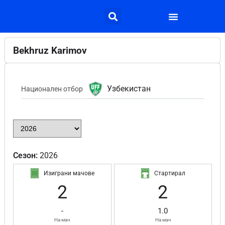
Bekhruz Karimov
Узбекистан
Национален отбор
Сезон:
2026
Изиграни мачове
Стартирал
2
2
-
1.0
На мач
На мач