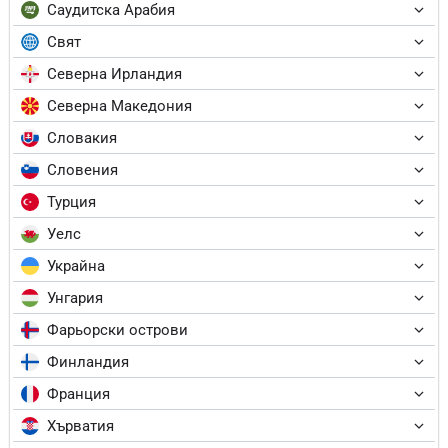
Саудитска Арабия
Свят
Северна Ирландия
Северна Македония
Словакия
Словения
Турция
Уелс
Украйна
Унгария
Фарьорски острови
Финландия
Франция
Хърватия