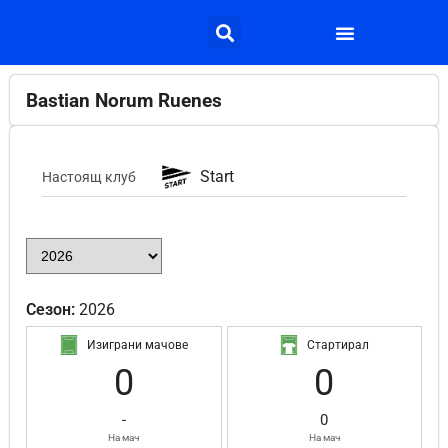
Bastian Norum Ruenes
Start
Настоящ клуб
Сезон:
2026
Изиграни мачове
Стартирал
0
0
-
0
На мач
На мач