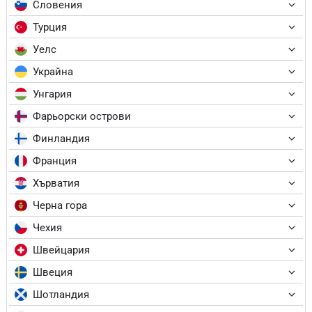
Словения
Турция
Уелс
Украйна
Унгария
Фарьорски острови
Финландия
Франция
Хърватия
Черна гора
Чехия
Швейцария
Швеция
Шотландия