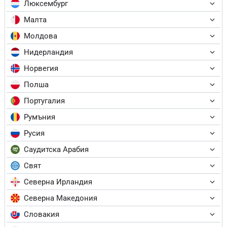
Люксембург
Малта
Молдова
Нидерландия
Норвегия
Полша
Португалия
Румъния
Русия
Саудитска Арабия
Свят
Северна Ирландия
Северна Македония
Словакия