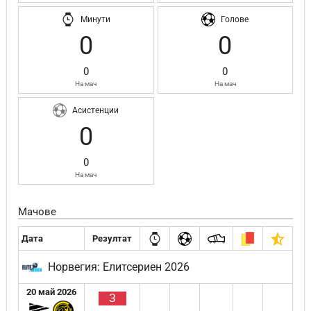
Минути
Голове
0
0
0
0
На мач
На мач
Асистенции
0
0
На мач
Мачове
Дата
Резултат
Норвегия: Елитсериен 2026
20 май 2026
З