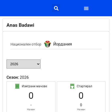
Anas Badawi
Йордания
Национален отбор
Сезон:
2026
Изиграни мачове
Стартирал
0
0
-
0
На мач
На мач