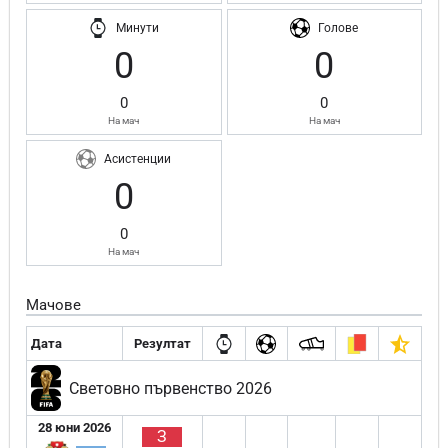
Минути
Голове
0
0
0
0
На мач
На мач
Асистенции
0
0
На мач
Мачове
Дата
Резултат
Световно първенство 2026
28 юни 2026
З