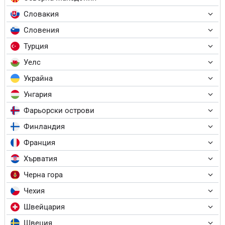
Словакия
Словения
Турция
Уелс
Украйна
Унгария
Фарьорски острови
Финландия
Франция
Хърватия
Черна гора
Чехия
Швейцария
Швеция