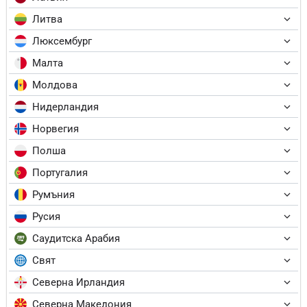
Литва
Люксембург
Малта
Молдова
Нидерландия
Норвегия
Полша
Португалия
Румъния
Русия
Саудитска Арабия
Свят
Северна Ирландия
Северна Македония