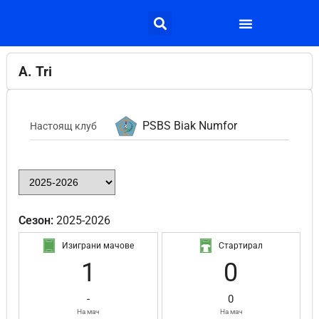
A. Tri
PSBS Biak Numfor
Настоящ клуб
Сезон:
2025-2026
Изиграни мачове
Стартирал
1
0
-
0
На мач
На мач