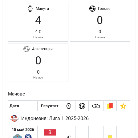
Минути
Голове
4
0
4.0
0
На мач
На мач
Асистенции
0
0
На мач
Мачове
Дата
Резултат
Индонезия: Лига 1 2025-2026
15 май 2026
З
4`