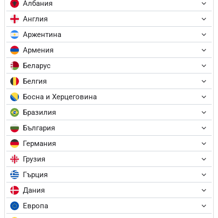
Албания
Англия
Аржентина
Армения
Беларус
Белгия
Босна и Херцеговина
Бразилия
България
Германия
Грузия
Гърция
Дания
Европа