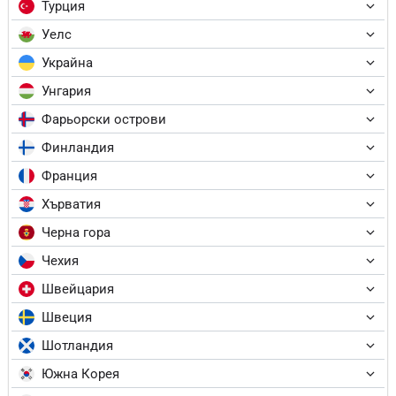
Турция
Уелс
Украйна
Унгария
Фарьорски острови
Финландия
Франция
Хърватия
Черна гора
Чехия
Швейцария
Швеция
Шотландия
Южна Корея