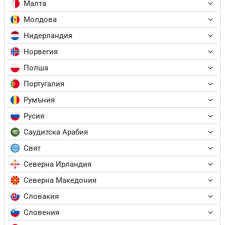
Малта
Молдова
Нидерландия
Норвегия
Полша
Португалия
Румъния
Русия
Саудитска Арабия
Свят
Северна Ирландия
Северна Македония
Словакия
Словения