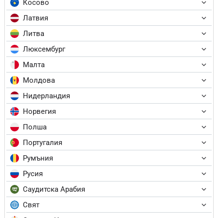
Косово
Латвия
Литва
Люксембург
Малта
Молдова
Нидерландия
Норвегия
Полша
Португалия
Румъния
Русия
Саудитска Арабия
Свят