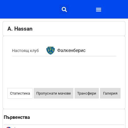
A. Hassan
Фалкенберис
Настоящ клуб
Статистика
Пропуснати мачове
Трансфери
Галерия
Първенства