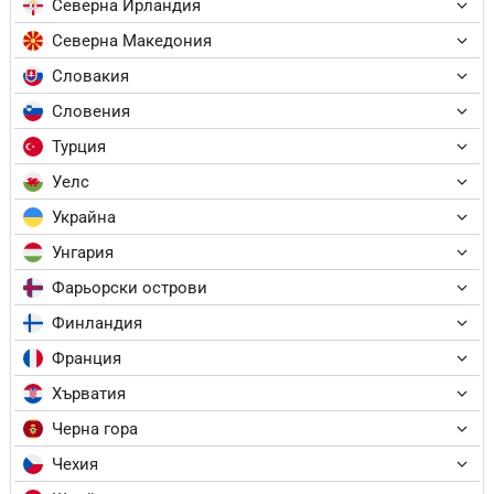
Северна Ирландия
Северна Македония
Словакия
Словения
Турция
Уелс
Украйна
Унгария
Фарьорски острови
Финландия
Франция
Хърватия
Черна гора
Чехия