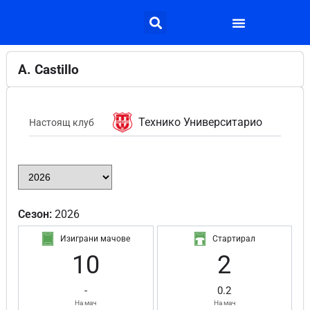
A. Castillo
Технико Университарио
Настоящ клуб
Сезон:
2026
Изиграни мачове
Стартирал
10
2
-
0.2
На мач
На мач