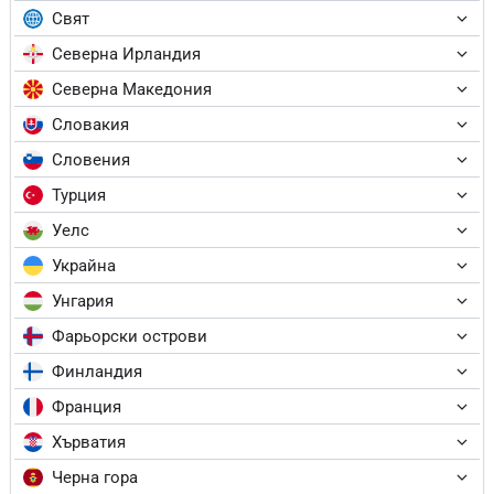
Свят
Северна Ирландия
Северна Македония
Словакия
Словения
Турция
Уелс
Украйна
Унгария
Фарьорски острови
Финландия
Франция
Хърватия
Черна гора