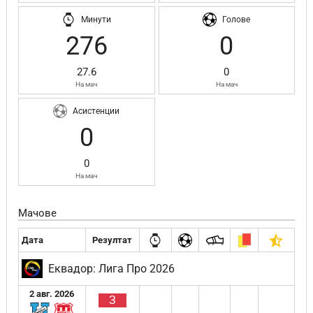
Минути
Голове
276
0
27.6
0
На мач
На мач
Асистенции
0
0
На мач
Мачове
Дата
Резултат
Еквадор: Лига Про 2026
2 авг. 2026
З