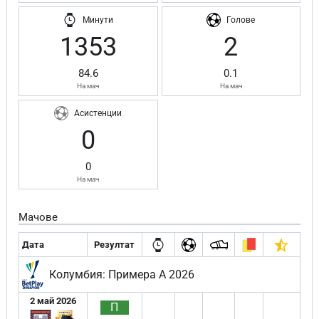
Минути
Голове
1353
2
84.6
0.1
На мач
На мач
Асистенции
0
0
На мач
Мачове
Дата
Резултат
Колумбия: Примера А 2026
2 май 2026
П