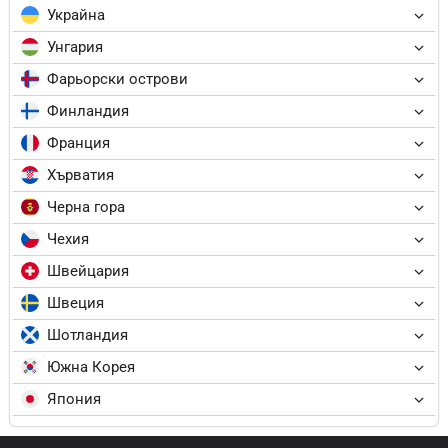
Украйна
Унгария
Фарьорски острови
Финландия
Франция
Хърватия
Черна гора
Чехия
Швейцария
Швеция
Шотландия
Южна Корея
Япония