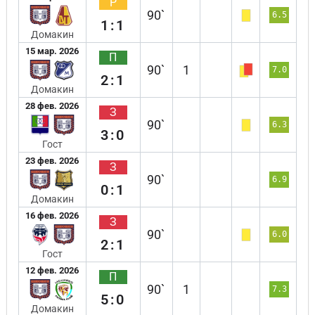
Р
90`
6.5
1:1
Домакин
15 мар. 2026
П
90`
1
7.0
2:1
Домакин
28 фев. 2026
З
90`
6.3
3:0
Гост
23 фев. 2026
З
90`
6.9
0:1
Домакин
16 фев. 2026
З
90`
6.0
2:1
Гост
12 фев. 2026
П
90`
1
7.3
5:0
Домакин