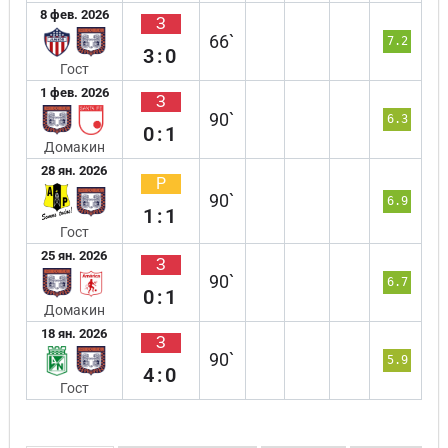
8 фев. 2026
З
66`
7.2
3:0
Гост
1 фев. 2026
З
90`
6.3
0:1
Домакин
28 ян. 2026
Р
90`
6.9
1:1
Гост
25 ян. 2026
З
90`
6.7
0:1
Домакин
18 ян. 2026
З
90`
5.9
4:0
Гост