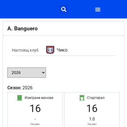
A. Banguero
Чико
Настоящ клуб
Сезон:
2026
Изиграни мачове
Стартирал
16
16
-
1.0
На мач
На мач