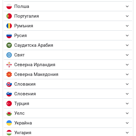
Полша
Португалия
Румъния
Русия
Саудитска Арабия
Свят
Северна Ирландия
Северна Македония
Словакия
Словения
Турция
Уелс
Украйна
Унгария