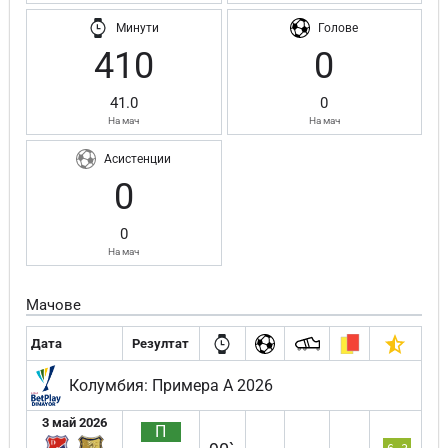
Минути
Голове
410
0
41.0
0
На мач
На мач
Асистенции
0
0
На мач
Мачове
Дата
Резултат
Колумбия: Примера А 2026
3 май 2026
П