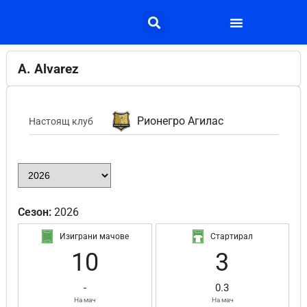
A. Alvarez
Рионегро Агилас
Настоящ клуб
Сезон:
2026
Изиграни мачове
Стартирал
10
3
-
0.3
На мач
На мач