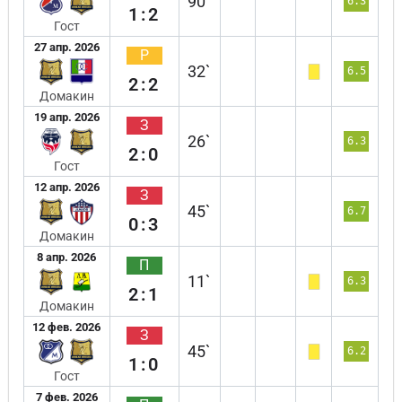
90`
6.3
1:2
Гост
27 апр. 2026
Р
32`
6.5
2:2
Домакин
19 апр. 2026
З
26`
6.3
2:0
Гост
12 апр. 2026
З
45`
6.7
0:3
Домакин
8 апр. 2026
П
11`
6.3
2:1
Домакин
12 фев. 2026
З
45`
6.2
1:0
Гост
7 фев. 2026