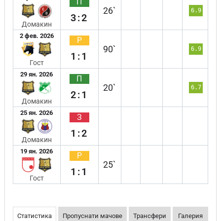
П
26`
6.9
3:2
Домакин
2 фев. 2026
Р
90`
6.9
1:1
Гост
29 ян. 2026
П
20`
6.7
2:1
Домакин
25 ян. 2026
З
1:2
Домакин
19 ян. 2026
Р
25`
1:1
Гост
Статистика
Пропуснати мачове
Трансфери
Галерия